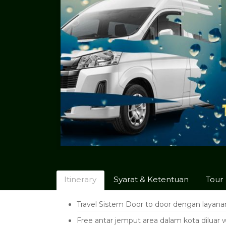
Itinerary
Syarat & Ketentuan
Tour
Travel Sistem Door to door dengan layanan
Free antar jemput area dalam kota diluar w