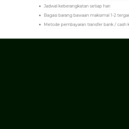
Jadwal keberangkatan setiap hari
Bagasi barang bawaan maksimal 1-2 tergan
Metode pembayaran transfer bank / cash k