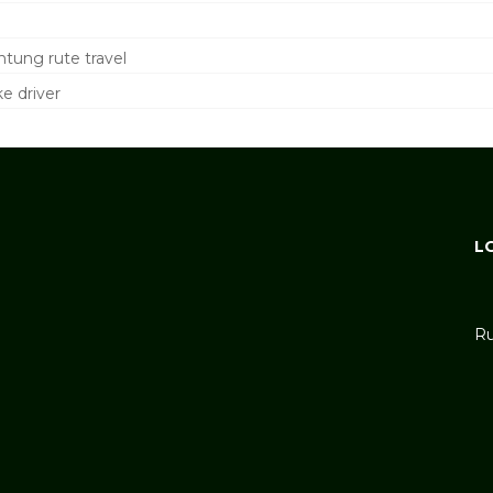
tung rute travel
e driver
L
Ru