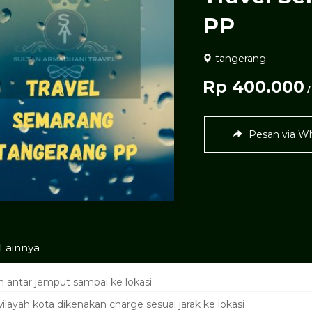
PP
tangerang
Rp 400.000
/
Pesan via W
 Lainnya
 antar jemput sampai ke lokasi.
ilayah kota dikenakan charge sesuai jarak ke lokasi