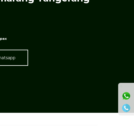
 pax
hatsapp
⚫ Online